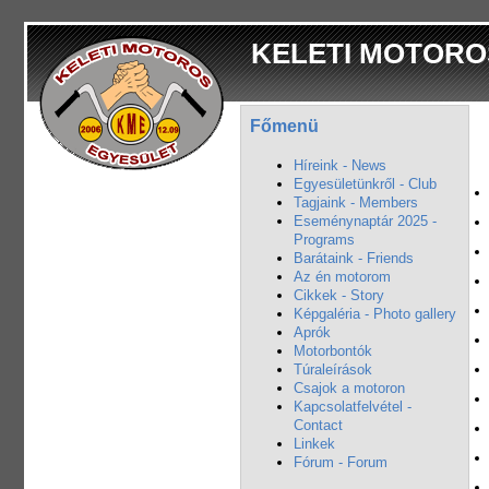
KELETI MOTORO
Főmenü
Híreink - News
Egyesületünkről - Club
Tagjaink - Members
Eseménynaptár 2025 -
Programs
Barátaink - Friends
Az én motorom
Cikkek - Story
Képgaléria - Photo gallery
Aprók
Motorbontók
Túraleírások
Csajok a motoron
Kapcsolatfelvétel -
Contact
Linkek
Fórum - Forum