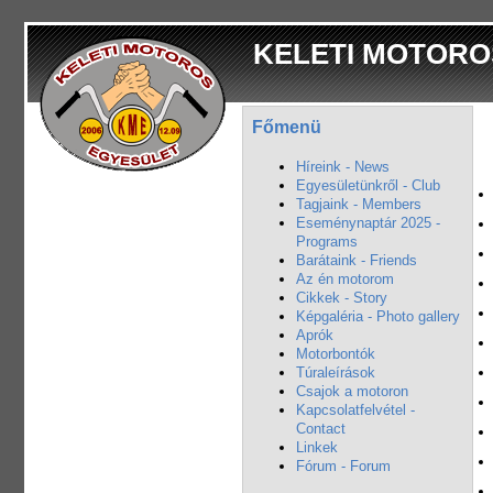
KELETI MOTORO
Főmenü
Híreink - News
Egyesületünkről - Club
Tagjaink - Members
Eseménynaptár 2025 -
Programs
Barátaink - Friends
Az én motorom
Cikkek - Story
Képgaléria - Photo gallery
Aprók
Motorbontók
Túraleírások
Csajok a motoron
Kapcsolatfelvétel -
Contact
Linkek
Fórum - Forum