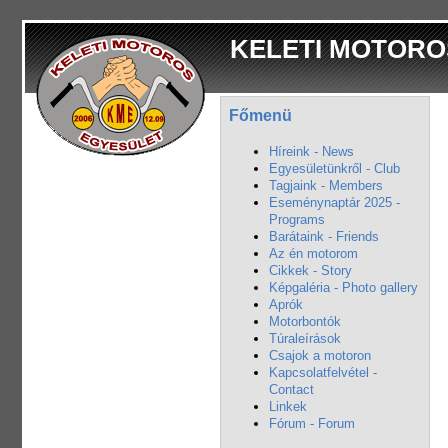
KELETI MOTORO
Főmenü
Híreink - News
Egyesületünkről - Club
Tagjaink - Members
Eseménynaptár 2025 -
Programs
Barátaink - Friends
Az én motorom
Cikkek - Story
Képgaléria - Photo gallery
Aprók
Motorbontók
Túraleírások
Csajok a motoron
Kapcsolatfelvétel -
Contact
Linkek
Fórum - Forum