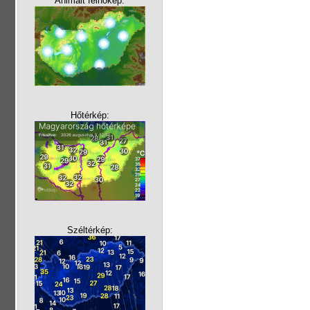
Animált felhőkép:
Hőtérkép:
Széltérkép: