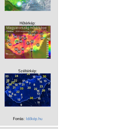
Hőtérkép:
Széltérkép:
Forrás:
Időkép.hu