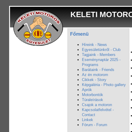
KELETI MOTOR
Főmenü
Híreink - News
Egyesületünkről - Club
Tagjaink - Members
Eseménynaptár 2025 -
Programs
Barátaink - Friends
Az én motorom
Cikkek - Story
Képgaléria - Photo gallery
Aprók
Motorbontók
Túraleírások
Csajok a motoron
Kapcsolatfelvétel -
Contact
Linkek
Fórum - Forum