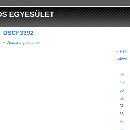
OS EGYESÜLET
DSCF3392
« Vissza a galériához
« első
‹ előző
…
48
49
50
51
52
53
54
55