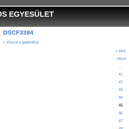
OS EGYESÜLET
DSCF3384
« Vissza a galériához
« első
‹ előző
…
41
42
43
44
45
46
47
48