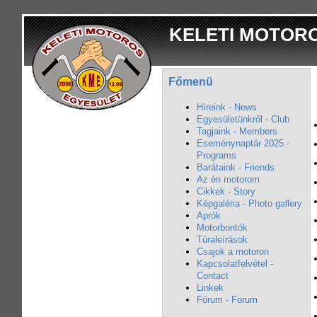
KELETI MOTOR
Főmenü
Híreink - News
Egyesületünkről - Club
Tagjaink - Members
Eseménynaptár 2025 -
Programs
Barátaink - Friends
Az én motorom
Cikkek - Story
Képgaléria - Photo gallery
Aprók
Motorbontók
Túraleírások
Csajok a motoron
Kapcsolatfelvétel -
Contact
Linkek
Fórum - Forum