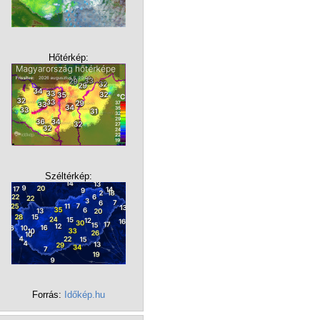
Hőtérkép:
Széltérkép:
Forrás:
Időkép.hu