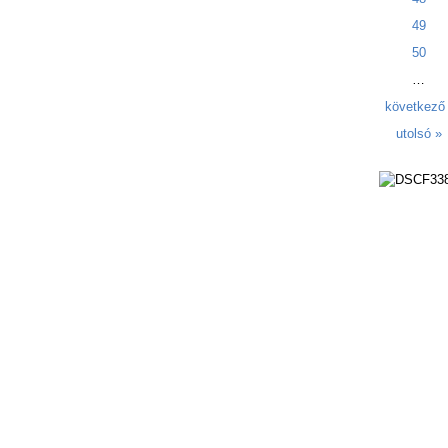
49
50
…
következő 
utolsó »