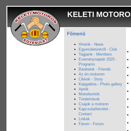
KELETI MOTORO
Főmenü
Híreink - News
Egyesületünkről - Club
Tagjaink - Members
Eseménynaptár 2025 -
Programs
Barátaink - Friends
Az én motorom
Cikkek - Story
Képgaléria - Photo gallery
Aprók
Motorbontók
Túraleírások
Csajok a motoron
Kapcsolatfelvétel -
Contact
Linkek
Fórum - Forum