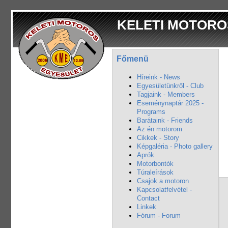
KELETI MOTORO
Főmenü
Híreink - News
Egyesületünkről - Club
Tagjaink - Members
Eseménynaptár 2025 -
Programs
Barátaink - Friends
Az én motorom
Cikkek - Story
Képgaléria - Photo gallery
Aprók
Motorbontók
Túraleírások
Csajok a motoron
Kapcsolatfelvétel -
Contact
Linkek
Fórum - Forum