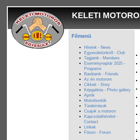
KELETI MOTORO
Főmenü
Híreink - News
Egyesületünkről - Club
Tagjaink - Members
Eseménynaptár 2025 -
Programs
Barátaink - Friends
Az én motorom
Cikkek - Story
Képgaléria - Photo gallery
Aprók
Motorbontók
Túraleírások
Csajok a motoron
Kapcsolatfelvétel -
Contact
Linkek
Fórum - Forum