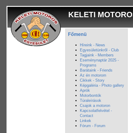
KELETI MOTORO
Főmenü
Híreink - News
Egyesületünkről - Club
Tagjaink - Members
Eseménynaptár 2025 -
Programs
Barátaink - Friends
Az én motorom
Cikkek - Story
Képgaléria - Photo gallery
Aprók
Motorbontók
Túraleírások
Csajok a motoron
Kapcsolatfelvétel -
Contact
Linkek
Fórum - Forum