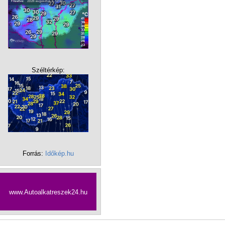
Széltérkép:
Forrás:
Időkép.hu
www.Autoalkatreszek24.hu