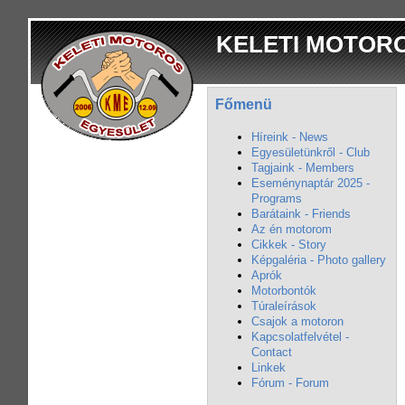
KELETI MOTOR
Főmenü
Híreink - News
Egyesületünkről - Club
Tagjaink - Members
Eseménynaptár 2025 -
Programs
Barátaink - Friends
Az én motorom
Cikkek - Story
Képgaléria - Photo gallery
Aprók
Motorbontók
Túraleírások
Csajok a motoron
Kapcsolatfelvétel -
Contact
Linkek
Fórum - Forum