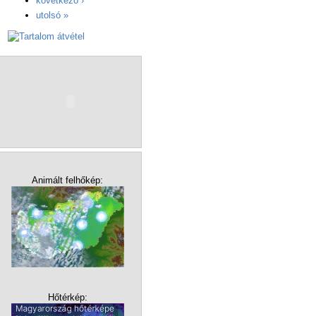
következő ›
utolsó »
Animált felhőkép:
Hőtérkép: