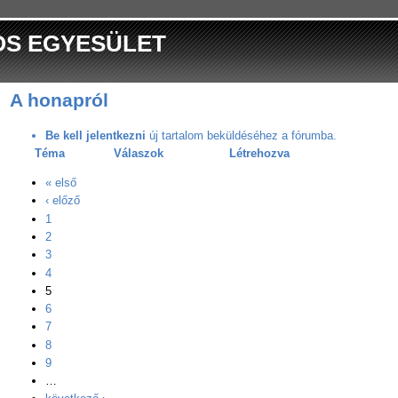
OS EGYESÜLET
A honapról
Be kell jelentkezni
új tartalom beküldéséhez a fórumba.
Téma
Válaszok
Létrehozva
« első
‹ előző
1
2
3
4
5
6
7
8
9
…