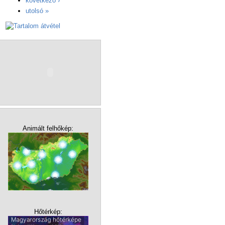
következő ›
utolsó »
Animált felhőkép:
Hőtérkép: