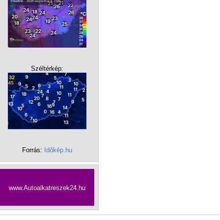
Széltérkép:
Forrás:
Időkép.hu
www.Autoalkatreszek24.hu