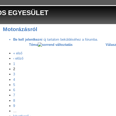
OS EGYESÜLET
Motorázásról
Be kell jelentkezni
új tartalom beküldéséhez a fórumba.
Téma
Válas
« első
‹ előző
1
2
3
4
5
6
7
8
9
…