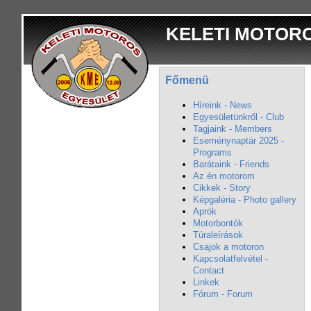
KELETI MOTOR
Főmenü
Híreink - News
Egyesületünkről - Club
Tagjaink - Members
Eseménynaptár 2025 -
Programs
Barátaink - Friends
Az én motorom
Cikkek - Story
Képgaléria - Photo gallery
Aprók
Motorbontók
Túraleírások
Csajok a motoron
Kapcsolatfelvétel -
Contact
Linkek
Fórum - Forum