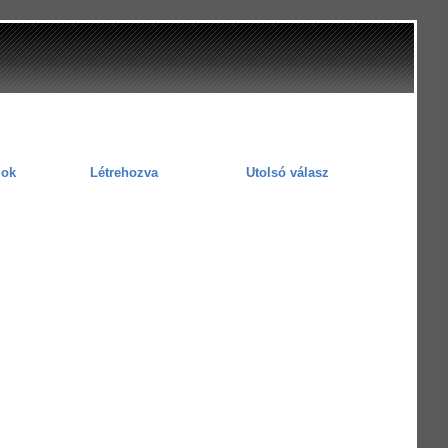
zok
Létrehozva
Utolsó válasz