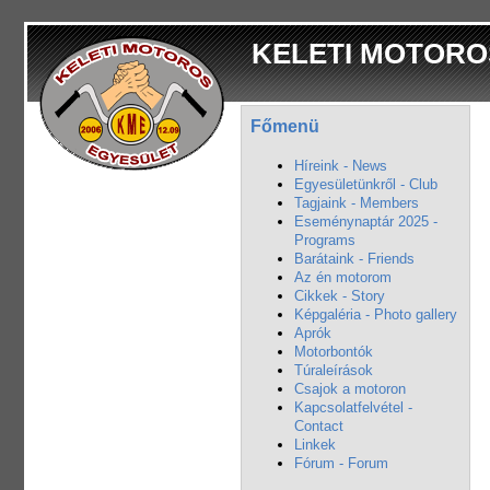
KELETI MOTORO
Főmenü
Híreink - News
Egyesületünkről - Club
Tagjaink - Members
Eseménynaptár 2025 -
Programs
Barátaink - Friends
Az én motorom
Cikkek - Story
Képgaléria - Photo gallery
Aprók
Motorbontók
Túraleírások
Csajok a motoron
Kapcsolatfelvétel -
Contact
Linkek
Fórum - Forum