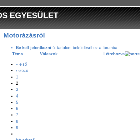
OS EGYESÜLET
Motorázásról
Be kell jelentkezni
új tartalom beküldéséhez a fórumba.
Téma
Válaszok
Létrehozva
« első
‹ előző
1
2
3
4
5
6
7
8
9
…