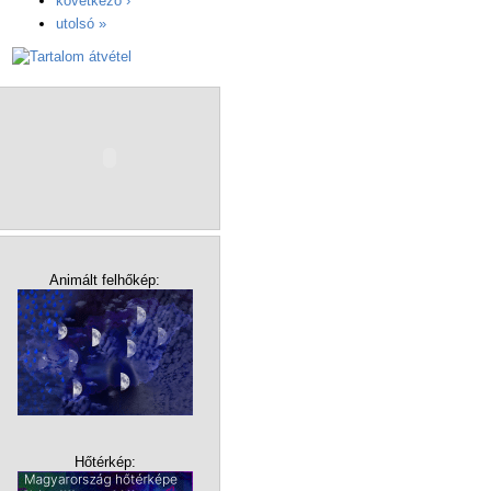
következő ›
utolsó »
Animált felhőkép:
Hőtérkép: