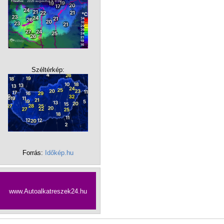
Széltérkép:
Forrás:
Időkép.hu
www.Autoalkatreszek24.hu