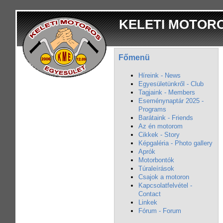
KELETI MOTOR
Főmenü
Híreink - News
Egyesületünkről - Club
Tagjaink - Members
Eseménynaptár 2025 -
Programs
Barátaink - Friends
Az én motorom
Cikkek - Story
Képgaléria - Photo gallery
Aprók
Motorbontók
Túraleírások
Csajok a motoron
Kapcsolatfelvétel -
Contact
Linkek
Fórum - Forum