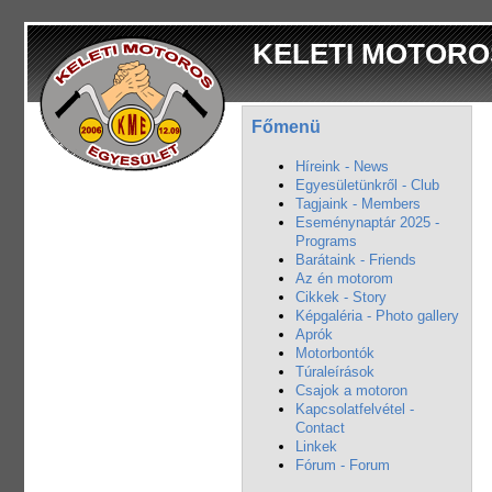
KELETI MOTORO
Főmenü
Híreink - News
Egyesületünkről - Club
Tagjaink - Members
Eseménynaptár 2025 -
Programs
Barátaink - Friends
Az én motorom
Cikkek - Story
Képgaléria - Photo gallery
Aprók
Motorbontók
Túraleírások
Csajok a motoron
Kapcsolatfelvétel -
Contact
Linkek
Fórum - Forum