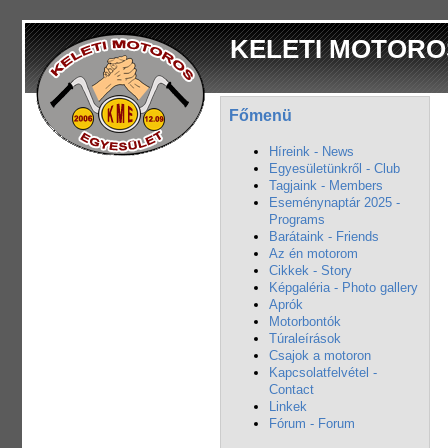
KELETI MOTORO
Főmenü
Híreink - News
Egyesületünkről - Club
Tagjaink - Members
Eseménynaptár 2025 -
Programs
Barátaink - Friends
Az én motorom
Cikkek - Story
Képgaléria - Photo gallery
Aprók
Motorbontók
Túraleírások
Csajok a motoron
Kapcsolatfelvétel -
Contact
Linkek
Fórum - Forum