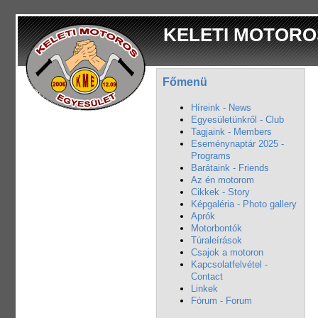
KELETI MOTORO
Főmenü
Híreink - News
Egyesületünkről - Club
Tagjaink - Members
Eseménynaptár 2025 -
Programs
Barátaink - Friends
Az én motorom
Cikkek - Story
Képgaléria - Photo gallery
Aprók
Motorbontók
Túraleírások
Csajok a motoron
Kapcsolatfelvétel -
Contact
Linkek
Fórum - Forum