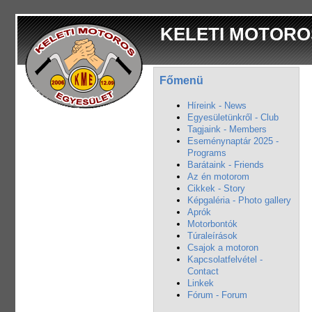
KELETI MOTORO
Főmenü
Híreink - News
Egyesületünkről - Club
Tagjaink - Members
Eseménynaptár 2025 -
Programs
Barátaink - Friends
Az én motorom
Cikkek - Story
Képgaléria - Photo gallery
Aprók
Motorbontók
Túraleírások
Csajok a motoron
Kapcsolatfelvétel -
Contact
Linkek
Fórum - Forum