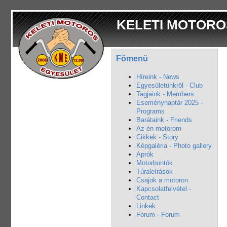
KELETI MOTORO
Főmenü
Híreink - News
Egyesületünkről - Club
Tagjaink - Members
Eseménynaptár 2025 -
Programs
Barátaink - Friends
Az én motorom
Cikkek - Story
Képgaléria - Photo gallery
Aprók
Motorbontók
Túraleírások
Csajok a motoron
Kapcsolatfelvétel -
Contact
Linkek
Fórum - Forum